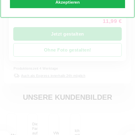
Kein
Akzeptieren
Passepartout
11,99 €
Jetzt gestalten
Ohne Foto gestalten!
Produktionszeit 4 Werktage
Auch als Express innerhalb 24h möglich
UNSERE KUNDENBILDER
Die schönsten
Familien-Erinnerungen
Ich bin sehr zufrieden
auf großen Postern, so
VW Bulli im Yosemite