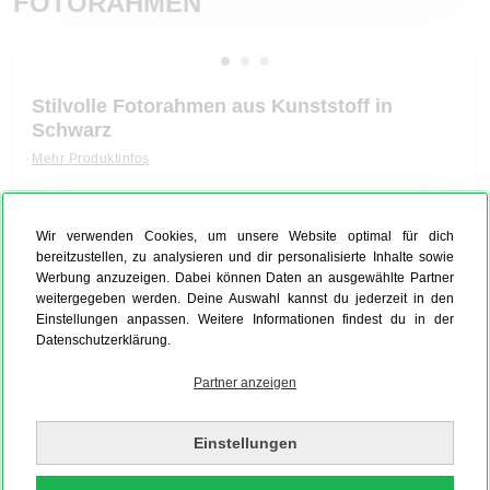
FOTORAHMEN
Stilvolle Fotorahmen aus Kunststoff in
Schwarz
Mehr Produktinfos
Material:
Poster
Wir verwenden Cookies, um unsere Website optimal für dich
bereitzustellen, zu analysieren und dir personalisierte Inhalte sowie
Werbung anzuzeigen. Dabei können Daten an ausgewählte Partner
weitergegeben werden. Deine Auswahl kannst du jederzeit in den
Einstellungen anpassen. Weitere Informationen findest du in der
Rahmen:
Kunststoff Schwarz
Datenschutzerklärung.
Partner anzeigen
Einstellungen
Passepartout:
Kein Passepartout