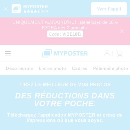
MYPOSTER
Vers l’appli
(4,6)
UNIQUEMENT AUJOURD’HUI : Bénéficiez de 10%
EXTRA dès 2 produits.
Code :
VIBE10
Déco murale
Livres photo
Cadres
Pêle-mêle photo
TIREZ LE MEILLEUR DE VOS PHOTOS
DES RÉDUCTIONS DANS
VOTRE POCHE.
Téléchargez l’application MYPOSTER et créez de
impressions où que vous soyez.