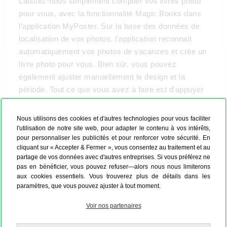
Laissez-nous simplement compiler vos livres photo
pour vous, avec la fonctionnalité Magic Books dans
l'application MyPoster. Sur la base des données de
localisation de vos photos, l'application reconnaît
automatiquement vos photos de vacances et crée un
livre photo pour vous. Bien sûr, vous pouvez
également ajuster manuellement le design et la
période. Tout ce que vous avez à faire est d'appuyer
sur "Commander" !
Nous utilisons des cookies et d'autres technologies pour vous faciliter
l'utilisation de notre site web, pour adapter le contenu à vos intérêts,
pour personnaliser les publicités et pour renforcer votre sécurité. En
cliquant sur « Accepter & Fermer », vous consentez au traitement et au
partage de vos données avec d'autres entreprises. Si vous préférez ne
pas en bénéficier, vous pouvez refuser—alors nous nous limiterons
aux cookies essentiels. Vous trouverez plus de détails dans les
paramètres, que vous pouvez ajuster à tout moment.
Voir nos partenaires