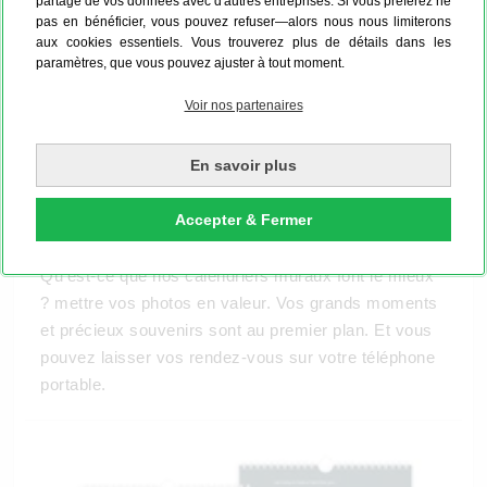
partage de vos données avec d'autres entreprises. Si vous préférez ne
pas en bénéficier, vous pouvez refuser—alors nous nous limiterons
aux cookies essentiels. Vous trouverez plus de détails dans les
paramètres, que vous pouvez ajuster à tout moment.
Voir nos partenaires
En savoir plus
Accepter & Fermer
Parfait pour vos photos.
Qu'est-ce que nos calendriers muraux font le mieux
? mettre vos photos en valeur. Vos grands moments
et précieux souvenirs sont au premier plan. Et vous
pouvez laisser vos rendez-vous sur votre téléphone
portable.