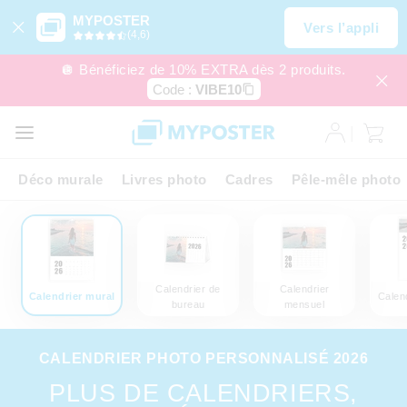
MYPOSTER
Vers l’appli
(4,6)
🪩 Bénéficiez de 10% EXTRA dès 2 produits.
Code :
VIBE10
Déco murale
Livres photo
Cadres
Pêle-mêle photo
Calendrier de
Calendrier
Calendrier mural
Calend
bureau
mensuel
CALENDRIER PHOTO PERSONNALISÉ 2026
PLUS DE CALENDRIERS,