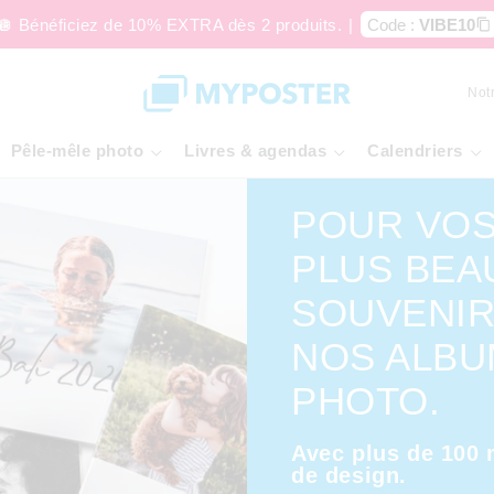
🪩 Bénéficiez de 10% EXTRA dès 2 produits.
|
Code :
VIBE10
Not
Pêle-mêle photo
Livres & agendas
Calendriers
POUR VO
PLUS BEA
SOUVENIR
NOS ALBU
PHOTO.
Avec plus de 100
de design.