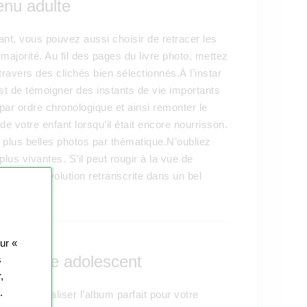
nu adulte
nt, vous pouvez aussi choisir de retracer les
jorité. Au fil des pages du livre photo, mettez
avers des clichés bien sélectionnés.À l’instar
 est de témoigner des instants de vie importants
ar ordre chronologique et ainsi remonter le
 votre enfant lorsqu’il était encore nourrisson.
s plus belles photos par thématique.N’oubliez
lus vivantes. S’il peut rougir à la vue de
 voir son évolution retranscrite dans un bel
sur «
our votre adolescent
s
,
.
nt de réaliser l’album parfait pour votre