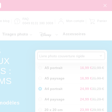
FAQ
re blog
Mon compte
Panier
0049 8131 380 3008
Accessoires
Tirages photo
S
Livre photo couverture rigide
UX
A5 portrait
16,99 €
21,99 €
S :
MS
A5 paysage
16,99 €
21,99 €
A4 portrait
24,99 €
31,29 €
A4 paysage
24,99 €
31,29 €
 modèles
20 x 20 cm
23,99 €
29,99 €