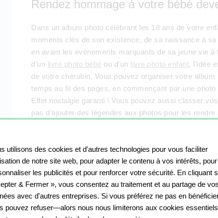
Rendez hommage à votre bébé deve
Dans un album photo célébrant les 18 ans de votre enfa
moments clés de son existence, de sa naissance à sa ma
en avant les événements marquants de sa jeune vie à tr
d’un
livre photo bébé
ou d'un
livre photo enfant
, l’idée
de votre chérubin. Vous pouvez organiser votre album p
temps au fil des pages, en commençant par une photo de
Effet nostalgie garanti ! Vous pouvez aussi classer vo
pas d’ajouter des légendes aux photos pour les rendre p
certains clichés, votre enfant sera certainement fier de
album photo.
s utilisons des cookies et d'autres technologies pour vous faciliter
ilisation de notre site web, pour adapter le contenu à vos intérêts, pour
onnaliser les publicités et pour renforcer votre sécurité. En cliquant 
Trouvez le modèle d’album parfait p
epter & Fermer », vous consentez au traitement et au partage de vo
nées avec d'autres entreprises. Si vous préférez ne pas en bénéficier
s pouvez refuser—alors nous nous limiterons aux cookies essentiels
Nos modèles d’album photo spécial 18 ans vous permette