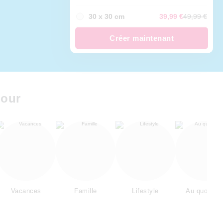
30 x 30 cm
39,99 €
49,99 €
Créer maintenant
mour
Vacances
Famille
Lifestyle
Au quotidie