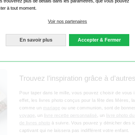
s trouverez plus de détails dans les paramètres, que vous pouvez
enfant. Choisissez le modèle qui se rapproche le plus d
ster à tout moment.
customisée par vos soins, doit également lui plaire.Par 
destiné à passer entre de nombreuses mains, privilégie
Voir nos partenaires
transport et le feuilletage répété. Les versions avec c
pas chers
qui offrent malgré tout une très haute qualité 
En savoir plus
Accepter & Fermer
Trouvez l’inspiration grâce à d’autr
Pour taper dans le mille, vous pouvez choisir de vous 
effet, les livres photo conçus pour la fête des Mères, l
comme un
mariage
ou une communion, sont de bonnes 
voyage
, un
livre recette personnalisé
, un
livre photo du
de livres photo
à suivre. Vous pouvez y dénicher des id
captivant qui ne laissera pas indifférent votre enfant.