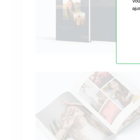
Vou
aju