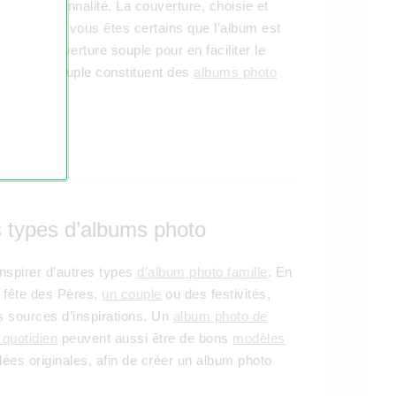
e sa personnalité. La couverture, choisie et
ailleurs, si vous êtes certains que l’album est
z une couverture souple pour en faciliter le
ouverture souple constituent des
albums photo
de finition.
es types d’albums photo
inspirer d’autres types
d’album photo famille
. En
a fête des Pères,
un couple
ou des festivités,
sources d’inspirations. Un
album photo de
 quotidien
peuvent aussi être de bons
modèles
ées originales, afin de créer un album photo