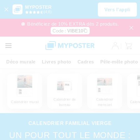
MYPOSTER
Vers l’appli
(4,6)
🪩 Bénéficiez de 10% EXTRA dès 2 produits.
Code :
VIBE10
Déco murale
Livres photo
Cadres
Pêle-mêle photo
Calendrier de
Calendrier
Calendrier mural
Calend
bureau
mensuel
CALENDRIER FAMILIAL VIERGE
UN POUR TOUT LE MONDE :