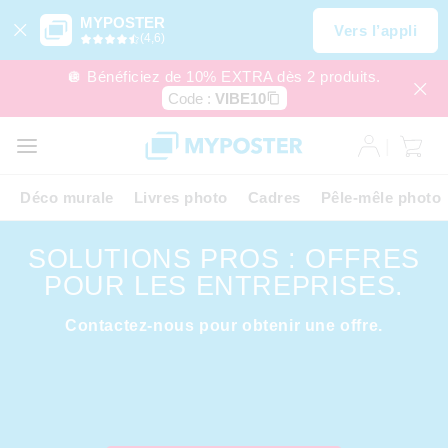
MYPOSTER
Vers l’appli
(4,6)
🪩 Bénéficiez de 10% EXTRA dès 2 produits.
Code :
VIBE10
Déco murale
Livres photo
Cadres
Pêle-mêle photo
SOLUTIONS PROS : OFFRES
POUR LES ENTREPRISES.
Contactez-nous pour obtenir une offre.