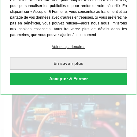
haut de votre écran. La facture, confirmation et le lien
pour personnaliser les publicités et pour renforcer votre sécurité. En
de suivi de votre commande seront envoyés à
cliquant sur « Accepter & Fermer », vous consentez au traitement et au
l’adresse email indiquée dans votre compte client.
partage de vos données avec d'autres entreprises. Si vous préférez ne
pas en bénéficier, vous pouvez refuser—alors nous nous limiterons
aux cookies essentiels. Vous trouverez plus de détails dans les
Avec le service gratuit de marque blanche et
paramètres, que vous pouvez ajuster à tout moment.
dropshipping MYPOSTER, vous bénéficiez d'une
très haute qualité et de délais de livraison rapides.
Voir nos partenaires
Vous êtes le fabricant aux yeux du client : votre
adresse et votre logo figureront sur le colis et le bon
En savoir plus
de livraison.
Accepter & Fermer