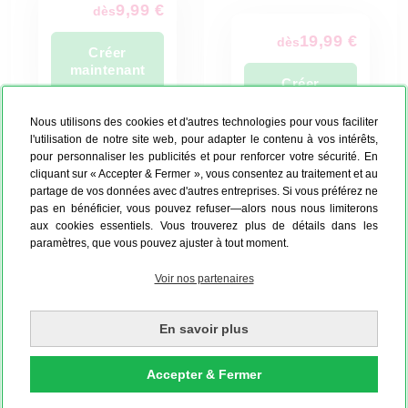
9,99 €
dès
19,99 €
dès
Créer
maintenant
Créer
maintenant
Nous utilisons des cookies et d'autres technologies pour vous faciliter
Production: 3 jours
l'utilisation de notre site web, pour adapter le contenu à vos intérêts,
ouvrés
pour personnaliser les publicités et pour renforcer votre sécurité. En
Production: 5 jours
48h Express
ouvrés
cliquant sur « Accepter & Fermer », vous consentez au traitement et au
possible
partage de vos données avec d'autres entreprises. Si vous préférez ne
pas en bénéficier, vous pouvez refuser—alors nous nous limiterons
aux cookies essentiels. Vous trouverez plus de détails dans les
paramètres, que vous pouvez ajuster à tout moment.
NOS OPTIONS À DISPOSITION
Voir nos partenaires
POUR D'AUTRES FORMES
D'IMPRESSION
En savoir plus
Accepter & Fermer
D'autres formes