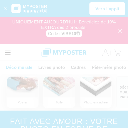
MYPOSTER
Vers l’appli
(4,6)
UNIQUEMENT AUJOURD’HUI : Bénéficiez de 10%
EXTRA dès 2 produits.
Code :
VIBE10
Déco murale
Livres photo
Cadres
Pêle-mêle photo
DÉC
MUR
PRE
Poster
Toile
Photo encadrée
FAIT AVEC AMOUR : VOTRE