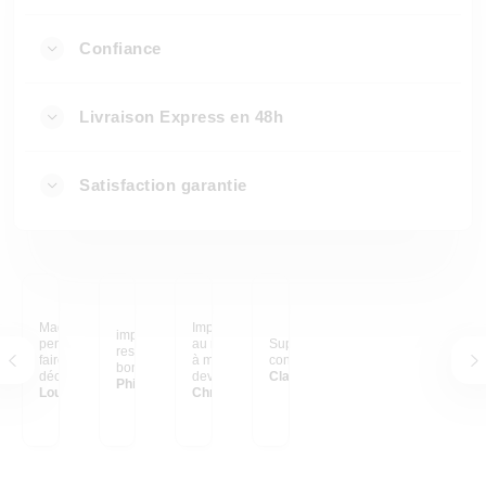
Confiance
Livraison Express en 48h
Satisfaction garantie
Magnifique rendu ! Je
Impression de qualité
impression avec
pense que je vais en
au rendu parfait ! Grâce
Super rendu ! très
respect des couleurs,
faire d’autres pour
à myposter, un souvenir
contente !
bon travail
décorer le salon :)
devient le quotidien.
Claire VILLESUZANNE
Philippe ETIEN
Louis31
Chrys de Paris