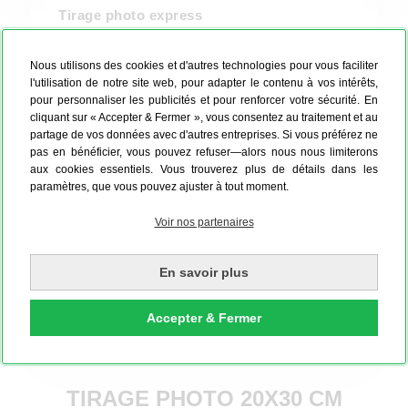
Tirage photo express
✓ Livraison express sous 48 heures
✓ Livraison le samedi
Nous utilisons des cookies et d'autres technologies pour vous faciliter
✓ Supplément express de 25 % par article
l'utilisation de notre site web, pour adapter le contenu à vos intérêts,
Plus d'informations
pour personnaliser les publicités et pour renforcer votre sécurité. En
cliquant sur « Accepter & Fermer », vous consentez au traitement et au
partage de vos données avec d'autres entreprises. Si vous préférez ne
50 Photos, 15 x 10 cm, brillant
pas en bénéficier, vous pouvez refuser—alors nous nous limiterons
aux cookies essentiels. Vous trouverez plus de détails dans les
5,99 €
paramètres, que vous pouvez ajuster à tout moment.
Je commande !
Voir nos partenaires
En savoir plus
Production
2
jours ouvrés
Disponible en 48h Express
Accepter & Fermer
TIRAGE PHOTO 20X30 CM