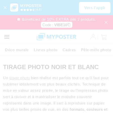
MYPOSTER
Vers l’appli
(4,6)
🪩 Bénéficiez de 10% EXTRA dès 2 produits.
Code :
VIBE10
Déco murale
Livres photo
Cadres
Pêle-mêle photo
TIRAGE PHOTO NOIR ET BLANC
Un
tirage photo
bien réalisé est parfois tout ce qu’il faut pour
sublimer idéalement vos plus beaux clichés. Technique de
mise en valeur assez prisée, le tirage ou l’impression photo
sert à raviver et à matérialiser le moindre souvenir
représenté dans une image. Il sert à reproduire sur papier
vos plus belles prises de vue, en des
formats, couleurs et