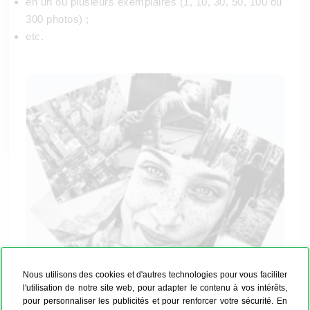
en un ou plusieurs exemplaires (1, 10, 30, 50, 100 ou
300 photos) ;
etc.
Nous utilisons des cookies et d'autres technologies pour vous faciliter
Le tirage photo noir et blanc pour toutes
l'utilisation de notre site web, pour adapter le contenu à vos intérêts,
pour personnaliser les publicités et pour renforcer votre sécurité. En
vos photos