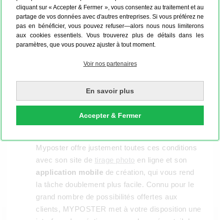
cliquant sur « Accepter & Fermer », vous consentez au traitement et au
partage de vos données avec d'autres entreprises. Si vous préférez ne
pas en bénéficier, vous pouvez refuser—alors nous nous limiterons
aux cookies essentiels. Vous trouverez plus de détails dans les
Comme mentionné précédemment, miser sur
paramètres, que vous pouvez ajuster à tout moment.
un tirage photo petit format, c’est faire des
économies et profiter de sa praticité. En effet,
Voir nos partenaires
l’impression photo petit format reste pratique
non seulement dans son aspect final et son
En savoir plus
utilisation, mais surtout dans le
processus de
création
. Il vous suffit de vous adresser au bon
Accepter & Fermer
imprimeur photo en ligne et de choisir le bon
outil de création pour vous en convaincre.
Myposter offre justement toutes ces conditions
avec son site de
tirage photo
en ligne et son
application mobile
de création, qui vous rend
la tâche doublement plus facile. Connu pour le
grand nombre de possibilités offertes aux
clients, MYPOSTER met à votre disposition une