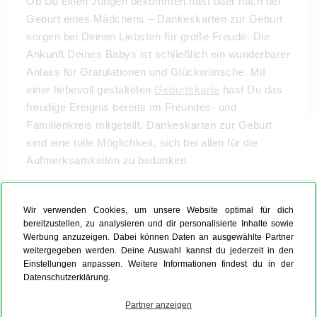
Ob Du einen Jungen bekommen hast oder nach der
Geburt eines Mädchens – Dankeskarten zur Geburt
sorgen bei Deinen Liebsten für große Freude. Die
Ankunft Deines Babys ist schließlich ein wunderbarer
Anlass für Gratulationen und Glückwünsche. Mit
einer liebevoll gestalteten
Geburtskarte
hast Du das
freudige Ereignis bereits im Freundes- und
Familienkreis mitgeteilt. Dankeskarten zur Geburt
sind eine tolle Möglichkeit, sich bei allen für die
Aufmerksamkeiten zu bedanken.
Wir verwenden Cookies, um unsere Website optimal für dich
bereitzustellen, zu analysieren und dir personalisierte Inhalte sowie
Werbung anzuzeigen. Dabei können Daten an ausgewählte Partner
weitergegeben werden. Deine Auswahl kannst du jederzeit in den
Einstellungen anpassen. Weitere Informationen findest du in der
Datenschutzerklärung.
Partner anzeigen