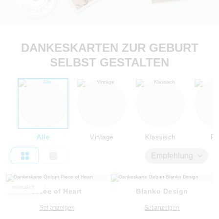
DANKESKARTEN ZUR GEBURT
SELBST GESTALTEN
Alle
Vintage
Klassisch
Flo
Empfehlung
HIGHLIGHT
Piece of Heart
Blanko Design
Set anzeigen
Set anzeigen