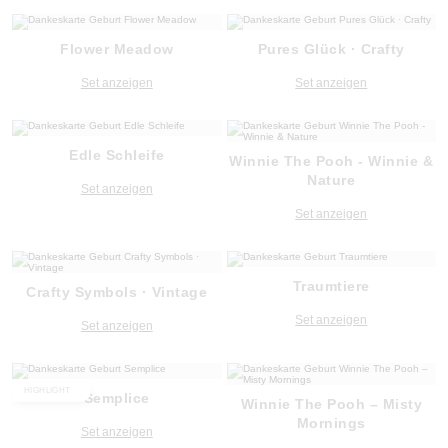
Flower Meadow
Pures Glück · Crafty
Set anzeigen
Set anzeigen
Edle Schleife
Winnie The Pooh - Winnie &
Nature
Set anzeigen
Set anzeigen
Traumtiere
Crafty Symbols · Vintage
Set anzeigen
Set anzeigen
HIGHLIGHT
Semplice
Winnie The Pooh – Misty
Mornings
Set anzeigen