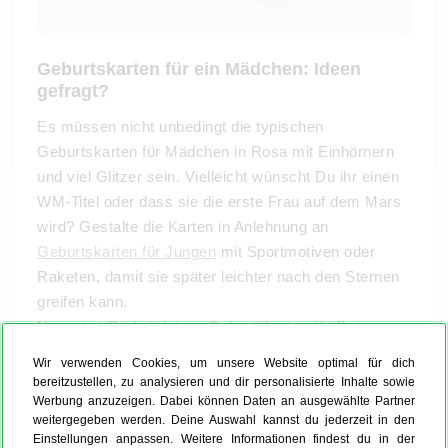
Geburtskarten für ein Mädchen: Ideen
gefragt?
Es müssen nicht unbedingt die typischen
Geburtskarten für Mädchen in Rosa mit Einhörnern
und viel Glitzer sein. Vielleicht wünscht Du ihr einen
WM-Titel oder dass sie die erste Frau auf dem Mars
wird? Gestalte die Karten in Anlehnung an
Geburtskarten für Jungen
mit Sportmotiven oder
Raketen, damit sie später leichter nach den Sternen
greifen kann.
Nun wirst Du bei deinen Geburtskarten für Dein
Mädchen persönlich. Lade ein Bild Deiner Tochter
Wir verwenden Cookies, um unsere Website optimal für dich
hoch und verfasse selbst einige Worte.
bereitzustellen, zu analysieren und dir personalisierte Inhalte sowie
Werbung anzuzeigen. Dabei können Daten an ausgewählte Partner
weitergegeben werden. Deine Auswahl kannst du jederzeit in den
Einstellungen anpassen. Weitere Informationen findest du in der