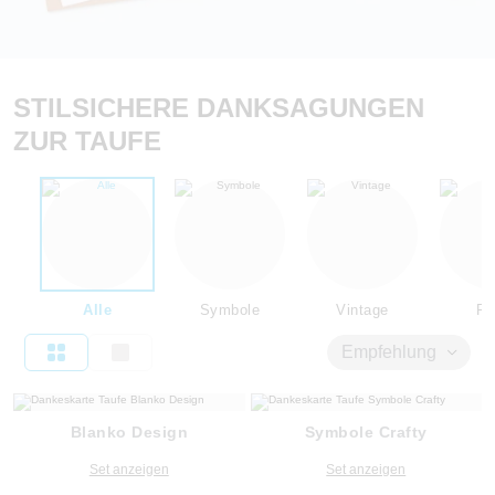
STILSICHERE DANKSAGUNGEN
ZUR TAUFE
Alle
Symbole
Vintage
Flo
Empfehlung
Blanko Design
Symbole Crafty
Set anzeigen
Set anzeigen