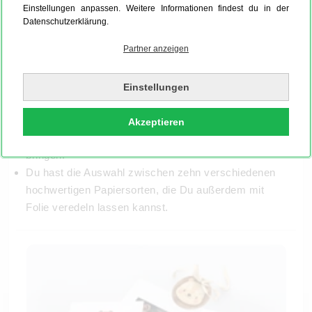
Einstellungen anpassen. Weitere Informationen findest du in der
persönlichen Vorstellungen:
Datenschutzerklärung.
etwa mit einem zauberhaften Foto von Deinem Kind –
Partner anzeigen
oder der gesamten Gästeschar.
Wenn Dir zum Verfassen Deines Textes für die
Danksagung nach der Tauffeier die Worte fehlen,
Einstellungen
haben wir ansprechende Vorlagen für Dich
vorbereitet. Hier findest Du für die Danksagung zur
Akzeptieren
Taufe Sprüche, die Deine Empfindungen in Worte
bringen.
Du hast die Auswahl zwischen zehn verschiedenen
hochwertigen Papiersorten, die Du außerdem mit
Folie veredeln lassen kannst.