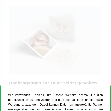
Danksagungen zur Taufe selbst gestalten
Um eine ansprechende Danksagung zur Taufe
Wir verwenden Cookies, um unsere Website optimal für dich
Deines Jungen oder Mädchens zu entwerfen, nutze
bereitzustellen, zu analysieren und dir personalisierte Inhalte sowie
einfach unseren Online-Konfigurator. Dort gestaltest
Werbung anzuzeigen. Dabei können Daten an ausgewählte Partner
weitergegeben werden. Deine Auswahl kannst du jederzeit in den
Du die Karte ganz unkompliziert nach Deinen