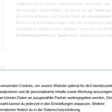
„Willkommen in unserer Gemeinschaft, wir freuen uns,
der wichtigen Botschaften, um die es bei der
Taufe
geh
ein schönes Ritual, um Deinem Kind den
christlichen
Ähnlich wie bei Geburtstagen oder der Kommunion bzw. 
Vorarbeit zu leisten. Umso schöner, wenn wir von MY
Einladungskarten zur Taufe
etwas Unterstützung anb
Vintage, floral, minimalistisch – die
Einladungskarten "Taufe"
 verwenden Cookies, um unsere Website optimal für dich bereitzustel
analysieren und dir personalisierte Inhalte sowie Werbung anzuzeigen
Möchtest Du
Einladungskarten für die Taufe
eines Ju
ei können Daten an ausgewählte Partner weitergegeben werden. De
Einladungskarten für die Taufe eines Mädchens vorges
wahl kannst du jederzeit in den Einstellungen anpassen. Weitere
Pastellfarben oder weiß - unter unseren
Vorlagen
finde
ormationen findest du in der Datenschutzerklärung.
Unsere Designs sind farblich abgestimmt, sodass ein 