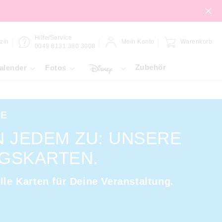
Hilfe/Service
zin
Mein Konto
Warenkorb
0049 8131 380 3008
Zubehör
alender
Fotos
FE
N JEDEM ZU: UNSERE
GSKARTEN.
lle Karten für Deine Veranstaltung.