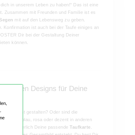
 dich in unserem Leben zu haben!“ Das ist eine
t. Zusammen mit Freunden und Familie ist es
 Segen
mit auf den Lebensweg zu geben.
Konfirmation ist auch bei der Taufe einiges an
POSTER Dir bei der Gestaltung Deiner
ieten können.
 schönsten Designs für Deine
len,
.
ngen selbst gestalten? Oder sind die
ine
ehen? Ob blau, rosa oder dezent in anderen
st Du sicherlich Deine passende
Taufkarte
.
harmonisches Gesamtbild entsteht. Du hast Dir