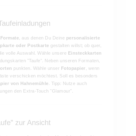
 Taufeinladungen
e
Formate
, aus denen Du Deine
personalisierte
pkarte oder Postkarte
gestalten willst; ob quer,
ie volle Auswahl. Wähle unsere
Einsteckkarten
adungskarten "Taufe". Neben unseren Formaten,
sorten
punkten. Wähle unser
Fotopapier
, wenn
äste verschicken möchtest. Soll es besonders
apier von Hahnemühle
. Tipp: Nutze auch
dungen den Extra-Touch "Glamour".
ufe” zur Ansicht