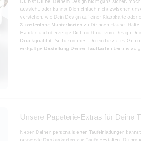
Du bist Dir bei Deinem Design nicht ganz sicher, möch
aussieht, oder kannst Dich einfach nicht zwischen un
verstehen, wie Dein Design auf einer Klappkarte oder e
3 kostenlose Musterkarten
zu Dir nach Hause. Halte 
Händen und überzeuge Dich nicht nur vom Design Dein
Druckqualität
. So bekommest Du ein besseres Gefühl 
endgültige
Bestellung Deiner Taufkarten
bei uns aufgi
Unsere Papeterie-Extras für Deine 
Neben Deinen personalisierten Taufeinladungen kanns
passende
Dankeskarten zur Taufe
gestalten. Du brau