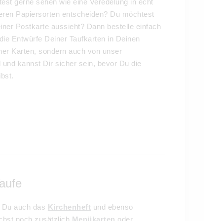
test gerne sehen wie eine Veredelung in echt
seren Papiersorten entscheiden? Du möchtest
iner Postkarte aussieht? Dann bestelle einfach
die Entwürfe Deiner Taufkarten in Deinen
er Karten, sondern auch von unser
und kannst Dir sicher sein, bevor Du die
bst.
Taufe
t Du auch das
Kirchenheft
und ebenso
chst noch zusätzlich
Menükarten
oder