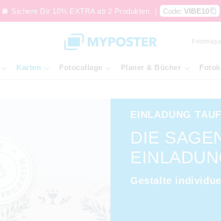
🪩 Sichere Dir 10% EXTRA ab 2 Produkten.
|
Code:
VIBE10
Fotomaga
Karten
Fotocollage
Planer & Bücher
Fotok
EINLADUNG TAU
DIE SAGE
EINLADUN
Gestalte individue