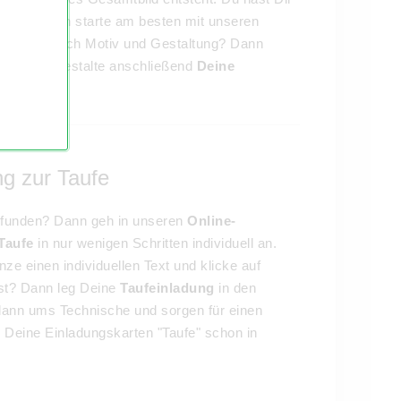
erlegt? Dann starte am besten mit unseren
on hinsichtlich Motiv und Gestaltung? Dann
aufe und gestalte anschließend
Deine
ng zur Taufe
efunden? Dann geh in unseren
Online-
Taufe
in nur wenigen Schritten individuell an.
ze einen individuellen Text und klicke auf
ast? Dann leg Deine
Taufeinladung
in den
ann ums Technische und sorgen für einen
u Deine Einladungskarten "Taufe" schon in