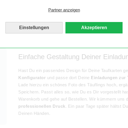
bereits ein Design für Deine Einladungen zur Taufe üb
Partner anzeigen
Blanko Design-Vorlagen
. Du brauchst mehr Inspirati
wähle aus unseren zahlreichen Vorlagen zum Thema T
Einstellungen
Akzeptieren
individuelle Taufeinladung
.
Einfache Gestaltung Deiner Einladu
Hast Du ein passendes Design für Deine Taufkarten g
Konfigurator
und passe dort Deine
Einladungen zur 
Lade hierzu ein schönes Foto des Täuflings hoch, ergän
Speichern. Passt alles so, wie Du es Dir vorgestellt h
Warenkorb und gehe auf Bestellen. Wir kümmern uns d
professionellen Druck
. Ein paar Tage später hältst D
Deinen Händen.