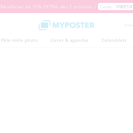
 Bénéficiez de 10% EXTRA dès 2 produits.
|
Code :
VIBE10
Notr
Pêle-mêle photo
Livres & agendas
Calendriers