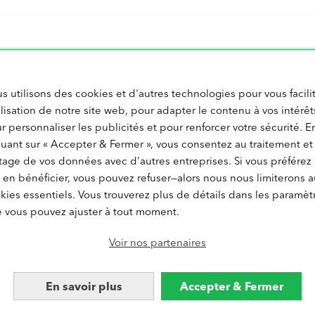
s utilisons des cookies et d'autres technologies pour vous facili
tilisation de notre site web, pour adapter le contenu à vos intérêt
LIVRE PHOTO
TI
r personnaliser les publicités et pour renforcer votre sécurité. E
Livre photo
Tira
quant sur « Accepter & Fermer », vous consentez au traitement et
Livre photo 18 ans
Impr
tage de vos données avec d'autres entreprises. Si vous préférez
Livre photo couple
Tira
Livre photo de recette
Tira
 en bénéficier, vous pouvez refuser—alors nous nous limiterons a
PÊLE-MÊLE PHOTO
CA
kies essentiels. Vous trouverez plus de détails dans les paramèt
 vous pouvez ajuster à tout moment.
Pêle-mêle photo
Cale
Poster pêle-mêle
Cale
Voir nos partenaires
Toile photo pêle-mêle
Cale
Pêle-mêle d'anniversaire
Calen
En savoir plus
Accepter & Fermer