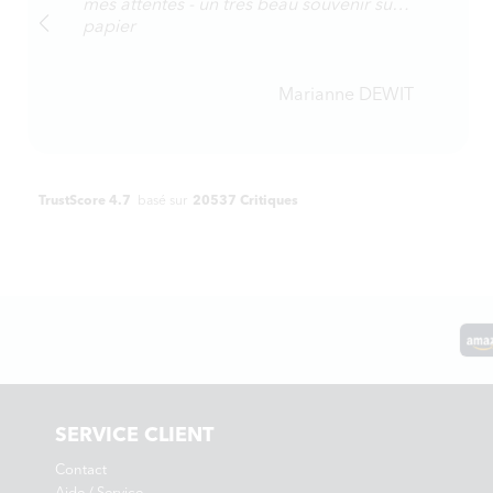
mes attentes - un très beau souvenir sur
papier
Marianne DEWIT
TrustScore 4.7
basé sur
20537 Critiques
SERVICE CLIENT
Contact
Aide / Service