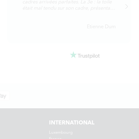
cadres arrivées parfaites. La 3e : la toile
était mal tendu sur son cadre, présentant
des ondulations. Mais il faut reconnaître
que suite à l'envoi d'une réclamation, le
service clients a très vite et très bien
Etienne Dum
réagi (remplacement de l'article sans
discussion et sans retour du défectueux).
INTERNATIONAL
Luxembourg
France