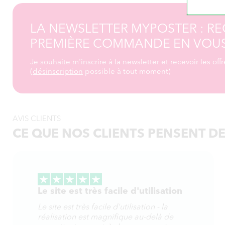
LA NEWSLETTER MYPOSTER : RE
PREMIÈRE COMMANDE EN VOU
Je souhaite m'inscrire à la newsletter et recevoir les of
(
désinscription
possible à tout moment)
AVIS CLIENTS
CE QUE NOS CLIENTS PENSENT D
Le site est très facile d'utilisation
Le site est très facile d'utilisation - la
réalisation est magnifique au-delà de