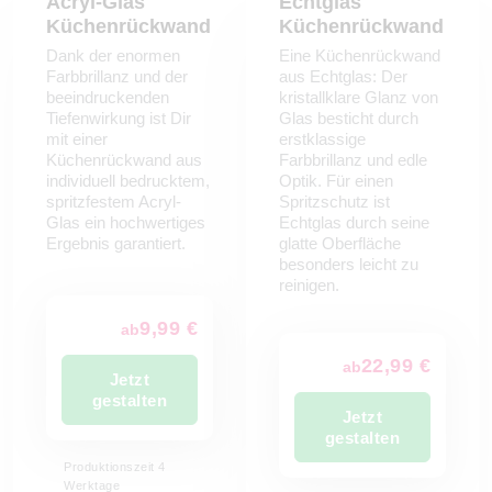
Acryl-Glas
Echtglas
Küchenrückwand
Küchenrückwand
Dank der enormen
Eine Küchenrückwand
Farbbrillanz und der
aus Echtglas: Der
beeindruckenden
kristallklare Glanz von
Tiefenwirkung ist Dir
Glas besticht durch
mit einer
erstklassige
Küchenrückwand aus
Farbbrillanz und edle
individuell bedrucktem,
Optik. Für einen
spritzfestem Acryl-
Spritzschutz ist
Glas ein hochwertiges
Echtglas durch seine
Ergebnis garantiert.
glatte Oberfläche
besonders leicht zu
reinigen.
9,99 €
ab
22,99 €
ab
Jetzt
gestalten
Jetzt
gestalten
Produktionszeit 4
Werktage