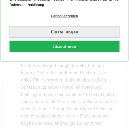
Datenschutzerklärung.
Partner anzeigen
Die Küchenrückwand ist häufig mit einem
Einstellungen
Fliesenspiegel verziert, der möglichst
pflegeleicht Rückstände der Küchenarbeit
Akzeptieren
wieder entfernen lässt. Moderne Küchen gehen
noch einen Schritt weiter und verzieren die
Küchenrückwand mit glatten Flächen aus
klarem Glas oder modernem Edelstahl, die
edles Flair verbreiten. Individuell wird Dein
Spritzschutz jedoch mit tollen Fotos und
Lieblingsmotiven, die Du bei MYPOSTER jetzt
auch passend als Alternative zu Fliesen und Co
wählen kannst. Bringe Deine Wunschbilder mit
dem Produktdesigner auf die Rückwand der
Küche und lass langweilige Ecken hinter