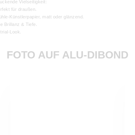
uckende Vielseitigkeit:
fekt für draußen.
le-Künstlerpapier, matt oder glänzend.
 Brillanz & Tiefe.
rial-Look.
 den finalen Schliff.
gn-Statement – drinnen wie draußen.
FOTO AUF ALU-DIBOND