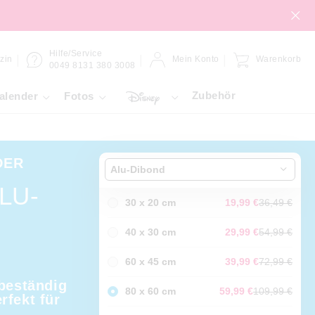
Hilfe/Service
zin
Mein Konto
Warenkorb
0049 8131 380 3008
Zubehör
alender
Fotos
DER
Alu-Dibond
LU-
30 x 20 cm
19,99 €
36,49 €
40 x 30 cm
29,99 €
54,99 €
60 x 45 cm
39,99 €
72,99 €
sbeständig
80 x 60 cm
59,99 €
109,99 €
rfekt für