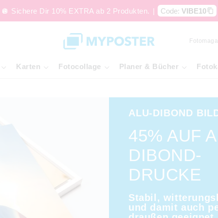
🪩 Sichere Dir 10% EXTRA ab 2 Produkten.
|
Code:
VIBE10
Fotomaga
Karten
Fotocollage
Planer & Bücher
Fotok
ALU-DIBOND BIL
45% AUF A
DIBOND-
DRUCKE
Stabil, witterung
und damit auch pe
draußen geeignet.