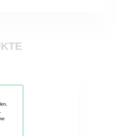
UKTE
len,
.
ine