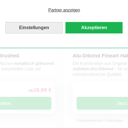
Partner anzeigen
Einstellungen
Akzeptieren
-Brushed
Alu-Dibond Fineart H
ßflächen
metallisch glänzend
.
Die Kombination aus Original
industriellen Look auf
stabilem Alu-Dibond
– für m
und künstlerische Qualität.
15,99 €
ab
talten
Jetzt
Produktionszeit 5 Werktage