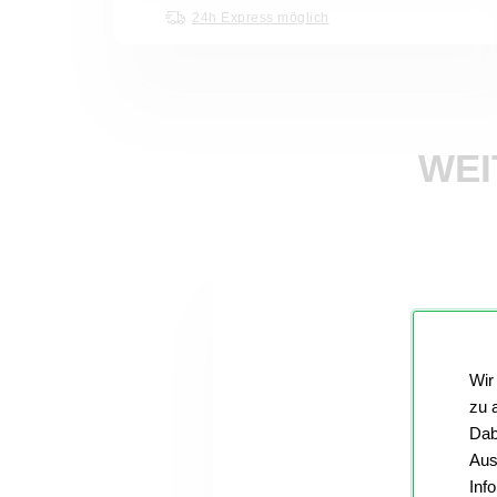
24h Express möglich
WEI
Wir
zu 
Dab
Aus
Inf