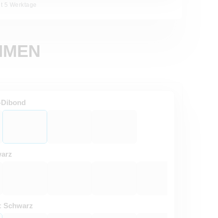
it 5 Werktage
AHMEN
-Dibond
arz
:
Schwarz