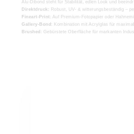
Alu-Dibond steht für Stabilität, edlen Look und beeindr
Direktdruck:
Robust, UV- & witterungsbeständig – per
Fineart-Print
: Auf Premium-Fotopapier oder Hahnemüh
Gallery-Bond
: Kombination mit Acrylglas für maximale
Brushed
: Gebürstete Oberfläche für markanten Indust
Rahmung:
Optional mit Schattenfuge oder Artbox – für
So wird dein Foto auf Alu-Dibond zum modernen Desi