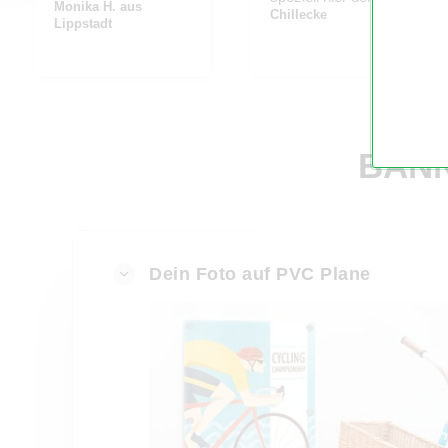
ebenfalls begeistert
Monika H. aus
Darßer Leuchtturm.
Chillecke
Lippstadt
davon.
BANN
Dein Foto auf PVC Plane