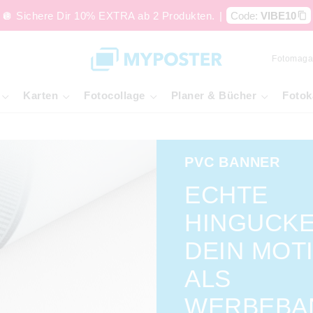
🪩 Sichere Dir 10% EXTRA ab 2 Produkten.
|
Code:
VIBE10
Fotomaga
Karten
Fotocollage
Planer & Bücher
Fotok
PVC BANNER
ECHTE
HINGUCKE
DEIN MOT
ALS
WERBEBA