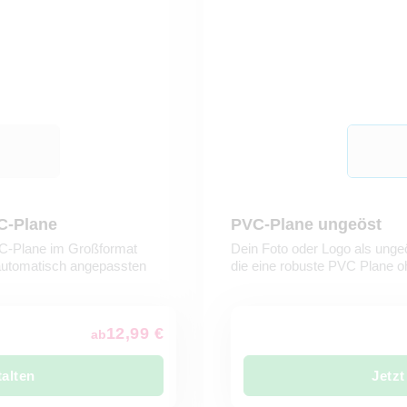
C-Plane
PVC-Plane ungeöst
PVC-Plane im Großformat
Dein Foto oder Logo als ungeö
automatisch angepassten
die eine robuste PVC Plane 
12,99 €
ab
talten
Jetzt