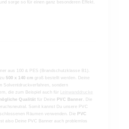
und sorge so für einen ganz besonderen Effekt.
nner aus 100 & PES (Brandschutzklasse B1).
 zu
500 x 140 cm
groß bestellt werden. Deine
n Solventdruckverfahren, sondern
rn, die zum Beispiel auch für
Leinwanddrucke
ögliche Qualität
für Deine
PVC Banner
. Die
d geruchsneutral. Somit kannst Du unsere PVC
geschlossenen Räumen verwenden. Die
PVC
nst also Deine PVC Banner auch problemlos