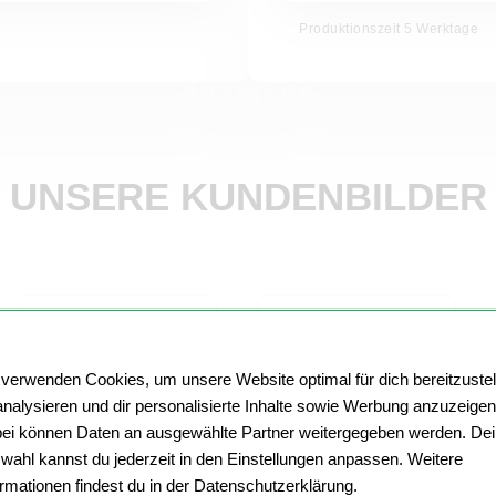
Produktionszeit 5 Werktage
UNSERE KUNDENBILDER
 verwenden Cookies, um unsere Website optimal für dich bereitzustel
Unsere
analysieren und dir personalisierte Inhalte sowie Werbung anzuzeigen
Garagenwand mit
Violeta Vollmer
dem Blick auf den
ei können Daten an ausgewählte Partner weitergegeben werden. De
Violeta Vollmer aus
Nordseestrand.
wahl kannst du jederzeit in den Einstellungen anpassen. Weitere
Berlin
Peter S. aus
ormationen findest du in der Datenschutzerklärung.
Seelhorst