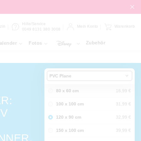
Hilfe/Service
zin
Mein Konto
Warenkorb
0049 8131 380 3008
Zubehör
alender
Fotos
PVC Plane
80 x 60 cm
16,99 €
R:
100 x 100 cm
31,99 €
IV
120 x 90 cm
32,99 €
150 x 100 cm
39,99 €
NNER.