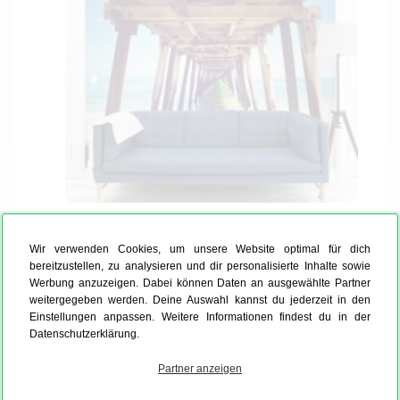
Das Problem bei
Fototapeten
: Es gibt
Wir verwenden Cookies, um unsere Website optimal für dich
unzählige Designs, und das Richtige zu finden
bereitzustellen, zu analysieren und dir personalisierte Inhalte sowie
fällt einem unglaublich schwer. Meistens hat
Werbung anzuzeigen. Dabei können Daten an ausgewählte Partner
man aber ein bestimmtes Motiv im Kopf, oder
weitergegeben werden. Deine Auswahl kannst du jederzeit in den
man möchte sein eigenes
Fototapete Design
Einstellungen anpassen. Weitere Informationen findest du in der
Datenschutzerklärung.
an die Wand bringen. Bei MYPOSTER hast Du
die Möglichkeit, Deine
Fototapete selbst zu
Partner anzeigen
gestalten
und so Deine Vorstellungen perfekt