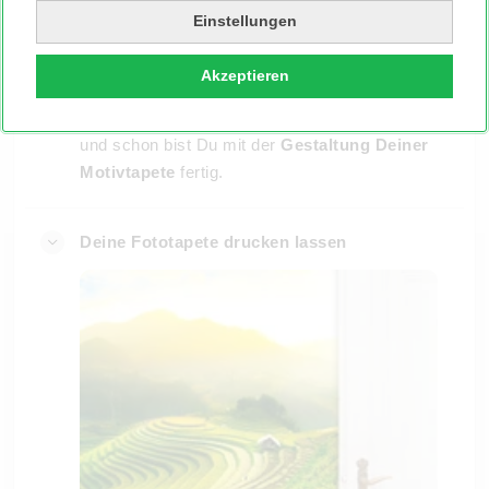
umzusetzen. Dabei kannst Du entweder ein
Einstellungen
fertiges Design aus unserer
Motivwelt
wählen
oder Deine
Fototapete mit einem eigenen
Akzeptieren
Foto
gestalten. Einfach Dein Bild hochladen, im
Konfigurator anpassen, passende Größe wählen
und schon bist Du mit der
Gestaltung Deiner
Motivtapete
fertig.
Deine Fototapete drucken lassen