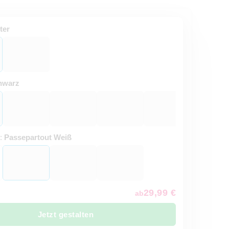
ter
hwarz
t:
Passepartout Weiß
29,99 €
ab
Jetzt gestalten