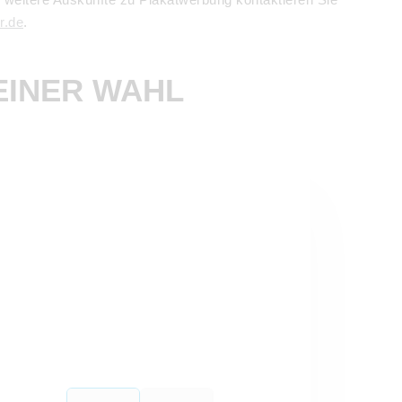
r.de
.
EINER WAHL