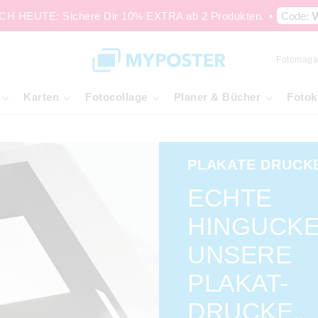
H HEUTE: Sichere Dir 10% EXTRA ab 2 Produkten.
•
Code:
V
Fotomaga
Karten
Fotocollage
Planer & Bücher
Fotok
PLAKATE DRUCK
ECHTE
HINGUCKE
UNSERE
PLAKAT-
DRUCKE.