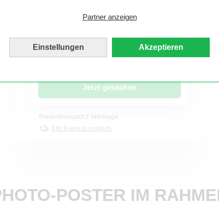
authentischem Hahnemühle-Künstlerpapier. Das
handgeschöpfte Papier mit 200g/m² verleiht dem
Partner anzeigen
Plakat eine matte Optik. Diese Papiersorte bietet
künstlerischen Charme durch intensivere
Kontraste und Farben.
Einstellungen
Akzeptieren
6,99 €
ab
Jetzt gestalten
Produktionszeit 2 Werktage
24h Express möglich
PHOTO-POSTER IM RAHME