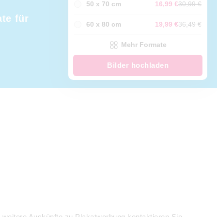
50 x 70 cm
16,99 €
30,99 €
te für
60 x 80 cm
19,99 €
36,49 €
Mehr Formate
Bilder hochladen
r weitere Auskünfte zu Plakatwerbung kontaktieren Sie