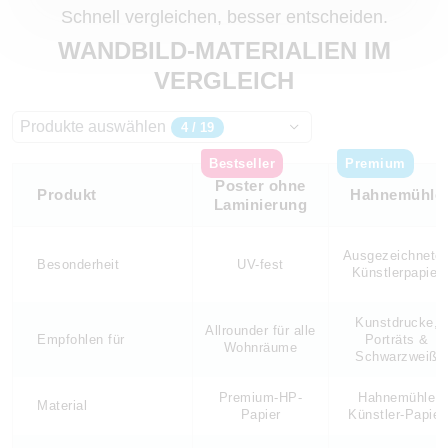
Schnell vergleichen, besser entscheiden.
WANDBILD-MATERIALIEN IM
VERGLEICH
Produkte auswählen
4 / 19
Bestseller
Premium
Poster ohne
Produkt
Hahnemühle
Laminierung
Ausgezeichnete
Besonderheit
UV-fest
Künstlerpapier
Kunstdrucke,
Allrounder für alle
Empfohlen für
Porträts &
Wohnräume
Schwarzweiß
Premium-HP-
Hahnemühle
Material
Papier
Künstler-Papier