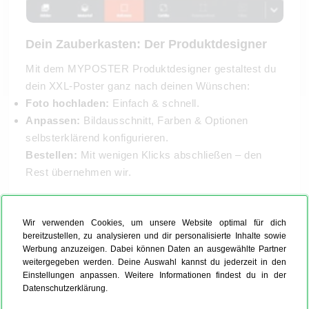
Dein Zauberkasten: Der Produktdesigner
Mit dem MYPOSTER Produktdesigner gestaltest du
dein XXL-Poster ganz nach deinen Wünschen:
Foto hochladen:
Einfach & schnell.
Anpassen:
Bildausschnitt, Farben & Optionen
selbsterklärend konfigurieren.
Bestellen:
Mit wenigen Klicks abschließen – den
Rest übernehmen wir.
Lehn dich zurück und freu dich auf dein neues XXL-
Wir verwenden Cookies, um unsere Website optimal für dich
Poster – wir kümmern uns um den Rest.
bereitzustellen, zu analysieren und dir personalisierte Inhalte sowie
Werbung anzuzeigen. Dabei können Daten an ausgewählte Partner
weitergegeben werden. Deine Auswahl kannst du jederzeit in den
Einstellungen anpassen. Weitere Informationen findest du in der
Datenschutzerklärung.