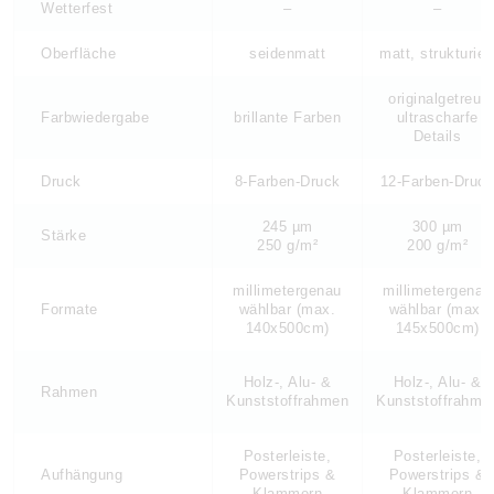
Wetterfest
–
–
Oberfläche
seidenmatt
matt, strukturier
originalgetreu,
Farbwiedergabe
brillante Farben
ultrascharfe
Details
Druck
8-Farben-Druck
12-Farben-Druc
245 µm
300 µm
Stärke
250 g/m²
200 g/m²
millimetergenau
millimetergenau
Formate
wählbar (max.
wählbar (max.
140x500cm)
145x500cm)
Holz-, Alu- &
Holz-, Alu- &
Rahmen
Kunststoffrahmen
Kunststoffrahme
Posterleiste,
Posterleiste,
Aufhängung
Powerstrips &
Powerstrips &
Klammern
Klammern