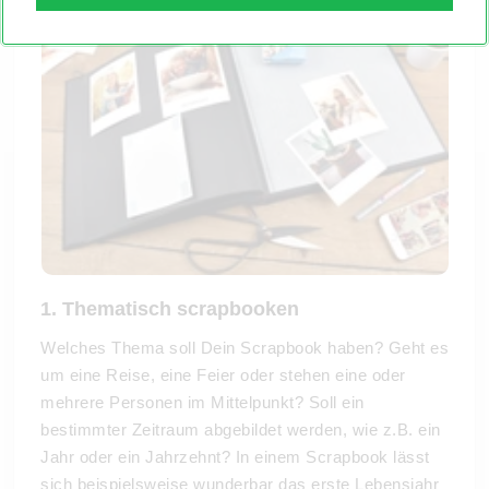
1. Thematisch scrapbooken
Welches Thema soll Dein Scrapbook haben? Geht es
um eine Reise, eine Feier oder stehen eine oder
mehrere Personen im Mittelpunkt? Soll ein
bestimmter Zeitraum abgebildet werden, wie z.B. ein
Jahr oder ein Jahrzehnt? In einem Scrapbook lässt
sich beispielsweise wunderbar das erste Lebensjahr