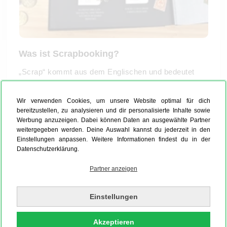
Was ist Scrapbooking?
„Scrap“ kommt aus dem Englischen und bedeutet
„Teil“ oder auch „Stück“. In einem so genannten
Scrapbook werden mehrere Einzelteile wie Fotos,
Wir verwenden Cookies, um unsere Website optimal für dich
Eintrittskarten und andere Erinnerungsstücke
bereitzustellen, zu analysieren und dir personalisierte Inhalte sowie
Werbung anzuzeigen. Dabei können Daten an ausgewählte Partner
gesammelt und eingeklebt. Deiner Kreativität sind
weitergegeben werden. Deine Auswahl kannst du jederzeit in den
dabei keine Grenzen gesetzt. Mit ausgefallenen
Einstellungen anpassen. Weitere Informationen findest du in der
Stiften kannst Du die einzelnen Seiten dann
Datenschutzerklärung.
zusätzlich beschriften, bemalen und verzieren.
Partner anzeigen
Lost geht´s! Schnappe dir Deine Utensilien und
gestalte Dein ganz individuelles Scrapbook!
Einstellungen
Akzeptieren