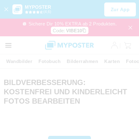
MYPOSTER
Zur App
(4,6)
🪩 Sichere Dir 10% EXTRA ab 2 Produkten.
Code:
VIBE10
Wandbilder
Fotobuch
Bilderrahmen
Karten
Fotoc
BILDVERBESSERUNG:
KOSTENFREI UND KINDERLEICHT
FOTOS BEARBEITEN