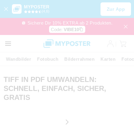
MYPOSTER
Zur App
(4,6)
🪩 Sichere Dir 10% EXTRA ab 2 Produkten.
Code:
VIBE10
Wandbilder
Fotobuch
Bilderrahmen
Karten
Fotoc
TIFF IN PDF UMWANDELN:
SCHNELL, EINFACH, SICHER,
GRATIS