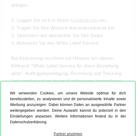
anlegen.
1. Loggen Sie sich in Ihrem
Kundenkonto
ein.
2. Tragen Sie Ihre Wunsch-Absenderadresse ein
3. Speichern und überprüfen Sie Ihre Daten
4. Aktivieren Sie den White Label Service
Bei Aktivierung erscheint ein Hinweis am oberen
Bildrand: “White Label Service für diese Bestellung
aktiv”. Auftragsbestätigung, Rechnung und Tracking-
Link senden wir an die im Kundenkonto angegebene
E-Mail-Adresse. Der White Label Service ist
Wir verwenden Cookies, um unsere Website optimal für dich
kostenfrei und kann ab der ersten Bestellung genutzt
bereitzustellen, zu analysieren und dir personalisierte Inhalte sowie
werden.
Werbung anzuzeigen. Dabei können Daten an ausgewählte Partner
weitergegeben werden. Deine Auswahl kannst du jederzeit in den
Einstellungen anpassen. Weitere Informationen findest du in der
Datenschutzerklärung.
Partner anzeigen