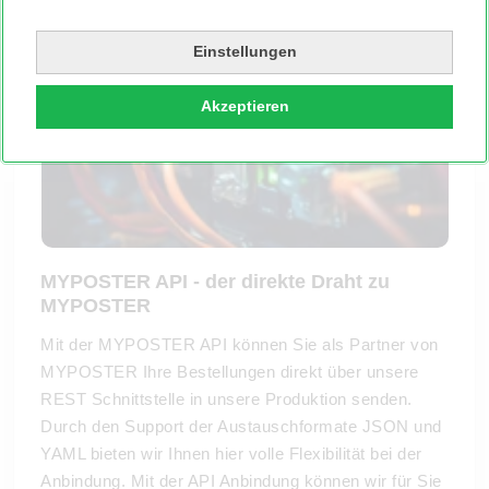
Einstellungen
Akzeptieren
MYPOSTER API - der direkte Draht zu
MYPOSTER
Mit der MYPOSTER API können Sie als Partner von
MYPOSTER Ihre Bestellungen direkt über unsere
REST Schnittstelle in unsere Produktion senden.
Durch den Support der Austauschformate JSON und
YAML bieten wir Ihnen hier volle Flexibilität bei der
Anbindung. Mit der API Anbindung können wir für Sie