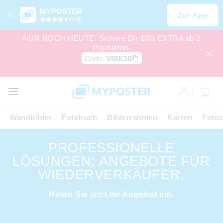
MYPOSTER
Zur App
(4,6)
NUR NOCH HEUTE: Sichere Dir 10% EXTRA ab 2
Produkten.
Code:
VIBE10
Wandbilder
Fotobuch
Bilderrahmen
Karten
Fotoc
PROFESSIONELLE
LÖSUNGEN: ANGEBOTE FÜR
WIEDERVERKÄUFER.
Holen Sie jetzt Ihr Angebot ein.