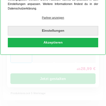
Einstellungen anpassen. Weitere Informationen findest du in der
Mehr Produktinfos
Datenschutzerklärung.
Material:
Acryl-Glas
Partner anzeigen
Einstellungen
Akzeptieren
Schattenfuge:
Schwarz
28,99 €
ab
Jetzt gestalten
Produktionszeit 5 Werktage