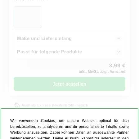
Maße und Lieferumfang
Passt für folgende Produkte
3,99 €
inkl. MwSt. zzgl. Versand
Jetzt bestellen
Auch als Express innerhalb 24h möglich
Wir verwenden Cookies, um unsere Website optimal für dich
bereitzustellen, zu analysieren und dir personalisierte Inhalte sowie
Werbung anzuzeigen. Dabei können Daten an ausgewählte Partner
Schattenfuge Schwarz
weitergegeben werden. Deine Auswahl kannst du jederzeit in den