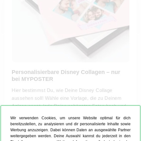
Personalisierbare Disney Collagen – nur
bei MYPOSTER
Hier bestimmst Du, wie Deine Disney Collage
aussehen soll! Wähle eine Vorlage, die zu Deinem
Anlass passt, lade Deine schönsten Fotos hoch und
erwecke Deine Erinnerungen mit den beliebtesten
Wir verwenden Cookies, um unsere Website optimal für dich
Disney-Charakteren zum Leben
. Ob
Mickey
und
bereitzustellen, zu analysieren und dir personalisierte Inhalte sowie
Minnie für romantische Momente,
Star Wars
für
Werbung anzuzeigen. Dabei können Daten an ausgewählte Partner
weitergegeben werden. Deine Auswahl kannst du jederzeit in den
galaktische Abenteuer oder
die Eiskönigin
für