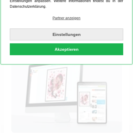
Einstellungen anpassen. Weitere Informationen findest du in der
Prinzessinnen-Momente – jede
Fotocollage
wird zum
Datenschutzerklärung.
einzigartigen Kunstwerk. Und das Beste? Diese
Partner anzeigen
exklusive Möglichkeit gibt es nur bei MYPOSTER –
für Erinnerungen, die genauso besonders sind wie
Du!
Einstellungen
Akzeptieren