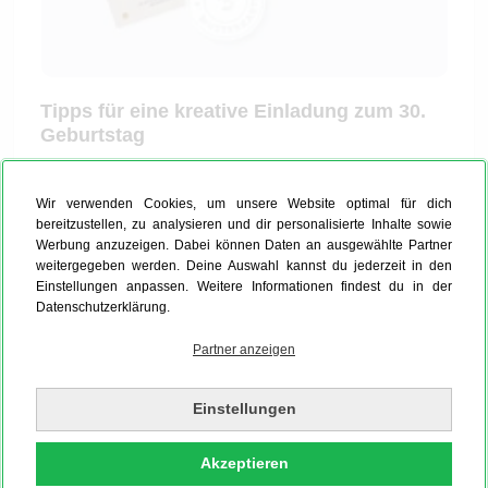
Tipps für eine kreative Einladung zum 30.
Geburtstag
Mit dem intuitiven Konfigurator von MYPOSTER
kannst Du für die Einladung zum 30. Geburtstag
Wir verwenden Cookies, um unsere Website optimal für dich
bereitzustellen, zu analysieren und dir personalisierte Inhalte sowie
Vorlagen nutzen und einfach Datum und Namen
Werbung anzuzeigen. Dabei können Daten an ausgewählte Partner
anpassen. Möchtest Du lieber Einladungen zum 30.
weitergegeben werden. Deine Auswahl kannst du jederzeit in den
Geburtstag verschicken, die so individuell sind wie
Einstellungen anpassen. Weitere Informationen findest du in der
Datenschutzerklärung.
Du selbst? Gestalte Deine Einladung zum 30.
Geburtstag mit einem Foto, das Du für Deine Karte
Partner anzeigen
hochlädst – wie wäre es mit dem Bild Deines
Freundeskreises von einer lange zurückliegenden
Einstellungen
Kinderparty? Wenn Du eine Einladung zum 30.
Geburtstag für eine Mottoparty entwirfst, nimm ein
Akzeptieren
Foto, das Dich selbst bereits im Kostüm zeigt. So