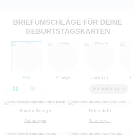
BRIEFUMSCHLÄGE FÜR DEINE
GEBURTSTAGSKARTEN
Alle
Vintage
Klassisch
Flo
Empfehlung
Blanko Design
Edles Jahr
Set anzeigen
Set anzeigen