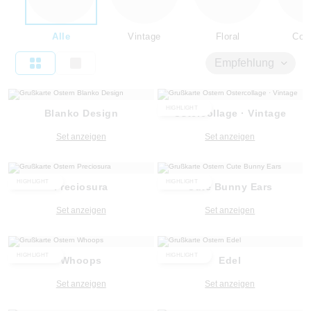
Alle
Vintage
Floral
Coll
Empfehlung
HIGHLIGHT
Blanko Design
Ostercollage · Vintage
Set anzeigen
Set anzeigen
HIGHLIGHT
HIGHLIGHT
Preciosura
Cute Bunny Ears
Set anzeigen
Set anzeigen
HIGHLIGHT
HIGHLIGHT
Whoops
Edel
Set anzeigen
Set anzeigen