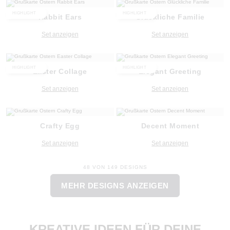
HIGHLIGHT
HIGHLIGHT
Rabbit Ears
Glückliche Familie
Set anzeigen
Set anzeigen
HIGHLIGHT
HIGHLIGHT
Easter Collage
Elegant Greeting
Set anzeigen
Set anzeigen
Crafty Egg
Decent Moment
Set anzeigen
Set anzeigen
48 VON 149 DESIGNS
MEHR DESIGNS ANZEIGEN
KREATIVE IDEEN FÜR DEINE