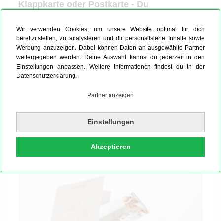
Klappkarte oder Postkarte - Du
entscheidest
Wir verwenden Cookies, um unsere Website optimal für dich
Für Deine Ostergrüße hast Du gleich zwei Karten-
bereitzustellen, zu analysieren und dir personalisierte Inhalte sowie
Formate zur Auswahl. Die klassische Klappkarte
Werbung anzuzeigen. Dabei können Daten an ausgewählte Partner
kann ideal als Einladungskarte verschickt werden,
weitergegeben werden. Deine Auswahl kannst du jederzeit in den
Einstellungen anpassen. Weitere Informationen findest du in der
falls Du zum Osterbrunch einladen möchtest.
Datenschutzerklärung.
Zusätzliche Verzierungen wie Eier oder Küken sowie
längere Texte kannst Du darauf wunderbar ergänzen.
Partner anzeigen
Oder Du nimmst eine schlanke Postkarte, die perfekt
für den schnellen Ostergruß für Familien und Freunde
Einstellungen
geeignet ist.
Akzeptieren