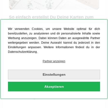
So einfach erstellst Du Deine Karten zum
Valentinstag
Wir verwenden Cookies, um unsere Website optimal für dich
Wenn Du Valentinstagskarten selbst erstellen willst,
bereitzustellen, zu analysieren und dir personalisierte Inhalte sowie
bist Du bei uns genau richtig. Wähle hierfür ganz
Werbung anzuzeigen. Dabei können Daten an ausgewählte Partner
weitergegeben werden. Deine Auswahl kannst du jederzeit in den
einfach eine unserer speziellen Valentinstags Karten
Einstellungen anpassen. Weitere Informationen findest du in der
Vorlagen. Das Gute hier: Designs und Farben sind
Datenschutzerklärung.
bei uns bereits perfekt aufeinander abgestimmt – Du
entscheidest Dich lediglich für ein Thema, etwa mit
Partner anzeigen
kunstvollen Blumenranken, Herzen oder Rosen, um
nur einige Beispiele zu nennen. Füge anschließend
Einstellungen
ein Paarfoto ein, ein Bild aus einem unvergesslich
schönen Urlaub und wähle Schriftarten und die
Akzeptieren
Papiersorte nach Wunsch aus – ganz einfach mit
unserem Konfigurator.