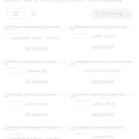
Gesicht. Hier ist nichts 0815, sondern 100% individuell.
Empfehlung
HIGHLIGHT
HIGHLIGHT
Große Liebe
By your Side · Crafty
Set anzeigen
Set anzeigen
HIGHLIGHT
Schwung
Golden Confetti
Set anzeigen
Set anzeigen
HIGHLIGHT
HIGHLIGHT
Lovestory
Volles Herz
Set anzeigen
Set anzeigen
HIGHLIGHT
HIGHLIGHT
Herzstück
Vintage Love · Crafty