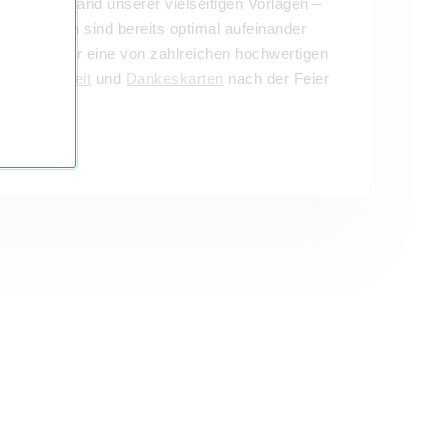
ochzeit anhand unserer vielseitigen Vorlagen –
rbvorlagen sind bereits optimal aufeinander
idet Euch für eine von zahlreichen hochwertigen
Silberhochzeit
und
Dankeskarten
nach der Feier