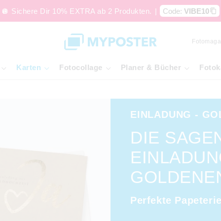
🪩 Sichere Dir 10% EXTRA ab 2 Produkten.
|
Code:
VIBE10
Fotomaga
Karten
Fotocollage
Planer & Bücher
Fotok
EINLADUNG - GO
DIE SAGE
EINLADUN
GOLDENEN
Perfekte Papeteri