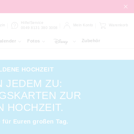
Hilfe/Service
zin
Mein Konto
Warenkorb
0049 8131 380 3008
Zubehör
alender
Fotos
LDENE HOCHZEIT
N JEDEM ZU:
GSKARTEN ZUR
 HOCHZEIT.
e für Euren großen Tag.