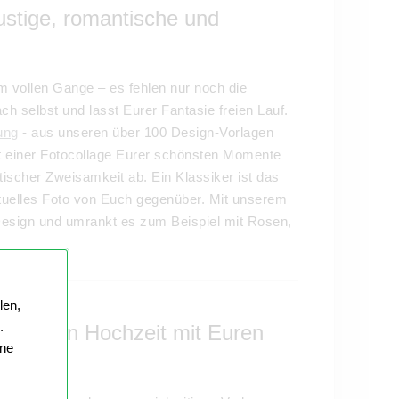
ustige, romantische und
m vollen Gange – es fehlen nur noch die
ch selbst und lasst Eurer Fantasie freien Lauf.
ung
- aus unseren über 100 Design-Vorlagen
t einer Fotocollage Eurer schönsten Momente
ischer Zweisamkeit ab. Ein Klassiker ist das
ktuelles Foto von Euch gegenüber. Mit unserem
 Design und umrankt es zum Beispiel mit Rosen,
len,
.
 goldenen Hochzeit mit Euren
ine