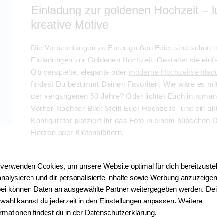
Einladung zur goldenen Hochzeit – l
kreative Motive
Die Vorbereitungen zu Eurer großen Feier sind schon i
Einladungen zur Goldenen Hochzeit. Gestaltet sie einfa
Ob verspielte, elegante oder
moderne Hochzeitseinlad
findest Du bestimmt Deinen Favoriten. Wie wäre es mi
der vergangenen 50 Jahre? Oder lichtet Euch in romant
Vorher-Nachher-Bild: Stellt Euer Hochzeits- und ein a
Konfigurator platziert Ihr das Foto in einem hübschen
Herzen oder Blütenblättern.
 verwenden Cookies, um unsere Website optimal für dich bereitzustel
analysieren und dir personalisierte Inhalte sowie Werbung anzuzeigen
So gestaltet Ihr Eure Einladung zur
ei können Daten an ausgewählte Partner weitergegeben werden. De
Fotos
wahl kannst du jederzeit in den Einstellungen anpassen. Weitere
ormationen findest du in der Datenschutzerklärung.