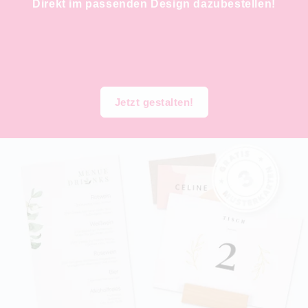
Direkt im passenden Design dazubestellen!
Jetzt gestalten!