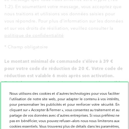
1.2). En soumettant votre message, vous acceptez que
nous traitions et utilisions vos données saisies pour
vous répondre. Pour plus d’information sur les données
et sur vos droits de résiliation, veuillez consulter la
politique de confidentialité
* Champ obligatoire
Le montant minimal de commande s’élève à 39 €
pour votre code de réduction de 20 €. Votre code de
réduction est valable 6 mois après son activation.
Tout échange ou paiement en espèces est impossible.
Tout recours juridique est exclu.
Nous utilisons des cookies et d'autres technologies pour vous faciliter
l'utilisation de notre site web, pour adapter le contenu à vos intérêts,
pour personnaliser les publicités et pour renforcer votre sécurité. En
cliquant sur « Accepter & Fermer », vous consentez au traitement et au
AUTRES PAGES POPULAIRES
partage de vos données avec d'autres entreprises. Si vous préférez ne
pas en bénéficier, vous pouvez refuser—alors nous nous limiterons aux
cookies essentiels. Vous trouverez plus de détails dans les paramètres,
DÉCO MURALE