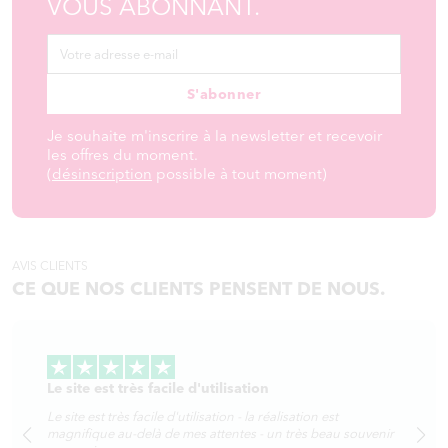
VOUS ABONNANT.
S'abonner
Je souhaite m'inscrire à la newsletter et recevoir
les offres du moment.
(
désinscription
possible à tout moment)
AVIS CLIENTS
CE QUE NOS CLIENTS PENSENT DE NOUS.
Le site est très facile d'utilisation
Le site est très facile d'utilisation - la réalisation est
magnifique au-delà de mes attentes - un très beau souvenir