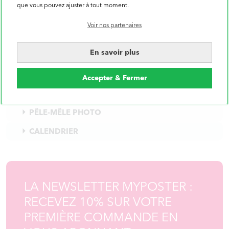
que vous pouvez ajuster à tout moment.
Poster Personnalisé
Photo sur Toile
Voir nos partenaires
Alu Dibond
Poster XXL
En savoir plus
LIVRE PHOTO
TIRAGES PHOTOS
Accepter & Fermer
CADRES
PÊLE-MÊLE PHOTO
CALENDRIER
LA NEWSLETTER MYPOSTER :
RECEVEZ 10% SUR VOTRE
PREMIÈRE COMMANDE EN