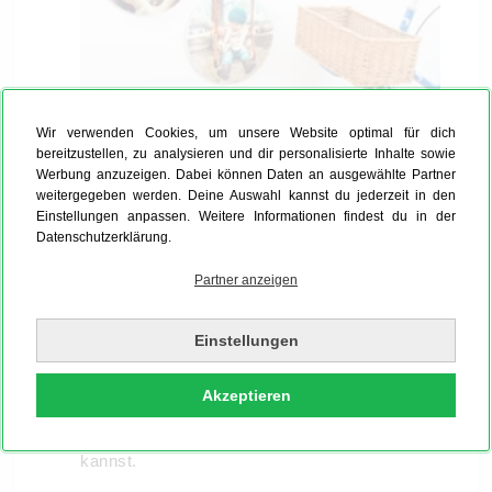
Wir verwenden Cookies, um unsere Website optimal für dich
bereitzustellen, zu analysieren und dir personalisierte Inhalte sowie
Werbung anzuzeigen. Dabei können Daten an ausgewählte Partner
Dein Bild soll eine besondere Form haben, aber
weitergegeben werden. Deine Auswahl kannst du jederzeit in den
nicht rund? Du kannst Dein Foto auch
in
Einstellungen anpassen. Weitere Informationen findest du in der
Datenschutzerklärung.
Herzform
bestellen!
Partner anzeigen
Alle Materialien sind selbstverständlich auch in
vielen quadratischen Formaten und in
Einstellungen
unterschiedlichen Größen erhältlich. Im
Konfigurator wird für jede Größe die Eignung
Akzeptieren
Deines Modellbildes angezeigt, sodass Du die
beste Größe für Dein Wunschbild auswählen
kannst.