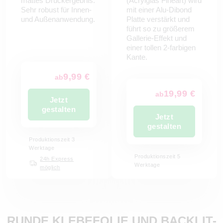
mattes Druckergebnis.
(Acrylglas Fineart) wird
Sehr robust für Innen-
mit einer Alu-Dibond
und Außenanwendung.
Platte verstärkt und
führt so zu größerem
Gallerie-Effekt und
einer tollen 2-farbigen
Kante.
9,99 €
ab
19,99 €
ab
Jetzt
gestalten
Jetzt
gestalten
Produktionszeit 3
Werktage
Produktionszeit 5
24h Express
Werktage
möglich
RUNDE KLEBEFOLIE UND BACKLIT-