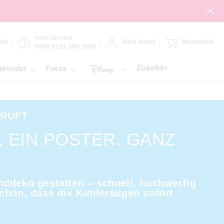
Hilfe/Service
zin
Mein Konto
Warenkorb
0049 8131 380 3008
Zubehör
alender
Fotos
 RUFT
. EIN POSTER. GANZ
.
ddeko gestalten – schnell, hochwertig
chön, dass die Kinderaugen sofort