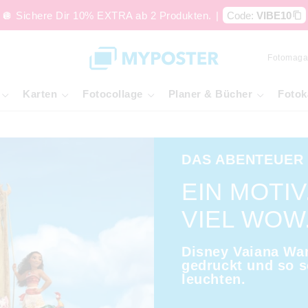
🪩 Sichere Dir 10% EXTRA ab 2 Produkten.
|
Code:
VIBE10
Fotomaga
Karten
Fotocollage
Planer & Bücher
Fotok
DAS ABENTEUER
EIN MOTIV
VIEL WOW
Disney Vaiana Wan
gedruckt und so s
leuchten.