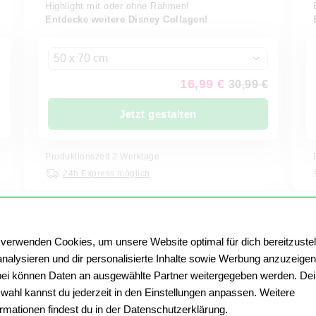
Highlight mit oder ohne Rahmen!
Entdecke weitere Disney Collagen!
50 x 70 cm
16,99 €
30,99 €
Jetzt gestalten
Produktionszeit 2 Werktage
24h Express möglich
 verwenden Cookies, um unsere Website optimal für dich bereitzustel
analysieren und dir personalisierte Inhalte sowie Werbung anzuzeigen
NDEBÜCHER
ei können Daten an ausgewählte Partner weitergegeben werden. De
wahl kannst du jederzeit in den Einstellungen anpassen. Weitere
ormationen findest du in der Datenschutzerklärung.