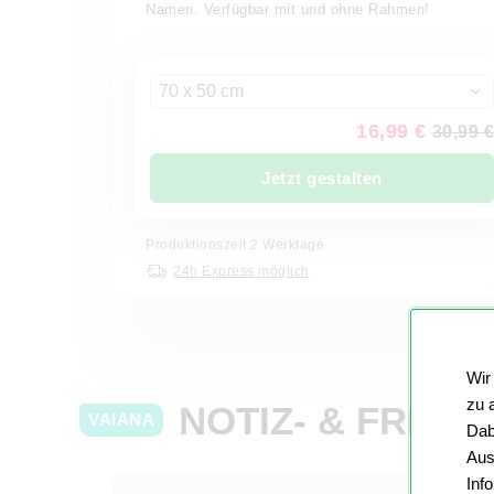
Namen. Verfügbar mit und ohne Rahmen!
70 x 50 cm
16,99 €
30,99 €
Jetzt gestalten
Produktionszeit 2 Werktage
24h Express möglich
Wir
zu 
NOTIZ- & FREU
VAIANA
Dab
Aus
Inf