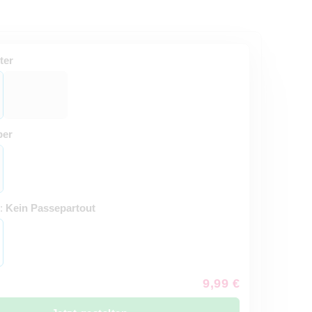
ter
ber
t:
Kein Passepartout
9,99 €