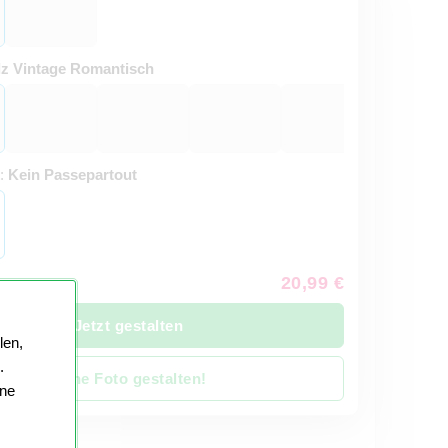
z Vintage Romantisch
t:
Kein Passepartout
20,99 €
Jetzt gestalten
len,
.
Ohne Foto gestalten!
ine
it 4 Werktage