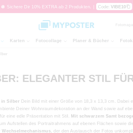
🪩 Sichere Dir 10% EXTRA ab 2 Produkten.
|
Code:
VIBE10
Fotomaga
Karten
Fotocollage
Planer & Bücher
Fotok
lber
ER: ELEGANTER STIL FÜR
in Silber
Dein Bild mit einer Größe von 18,3 x 13,3 cm. Dabei e
iente Deiner Wohnraumdekoration an der Wand sowie auf ebenen
ür eine edle Präsentation mit Stil.
Mit schwarzem Samt bezog
 zum Aufstellen des Portraitrahmens auf ebenen Flächen sowie d
er Wechselmechanismus
, der den Austausch der Fotos unkompli