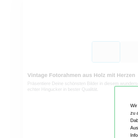
Vintage Fotorahmen aus Holz mit Herzen
Präsentiere Deine schönsten Bilder in diesem wunder
echter Hingucker in bester Qualität.
Wir
zu 
Dab
Aus
Inf